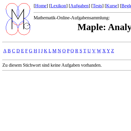
[
Home
] [
Lexikon
] [
Aufgaben
] [
Tests
] [
Kurse
] [
Begle
Mathematik-Online-Aufgabensammlung:
Maple: Analy
A
B
C
D
E
F
G
H
I
J
K
L
M
N
O
P
Q
R
S
T
U
V
W
X
Y
Z
Zu diesem Stichwort sind keine Aufgaben vorhanden.