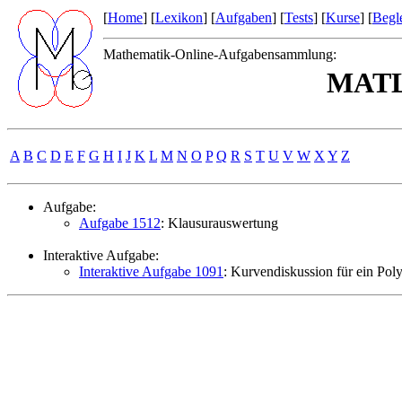
[
Home
] [
Lexikon
] [
Aufgaben
] [
Tests
] [
Kurse
] [
Begle
Mathematik-Online-Aufgabensammlung:
MATL
A
B
C
D
E
F
G
H
I
J
K
L
M
N
O
P
Q
R
S
T
U
V
W
X
Y
Z
Aufgabe:
Aufgabe 1512
: Klausurauswertung
Interaktive Aufgabe:
Interaktive Aufgabe 1091
: Kurvendiskussion für ein Po