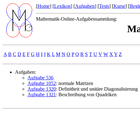
[
Home
] [
Lexikon
] [
Aufgaben
] [
Tests
] [
Kurse
] [
Begle
Mathematik-Online-Aufgabensammlung:
Mat
A
B
C
D
E
F
G
H
I
J
K
L
M
N
O
P
Q
R
S
T
U
V
W
X
Y
Z
Aufgaben:
Aufgabe 536
Aufgabe 1052
: normale Matrizen
Aufgabe 1320
: Definitheit und unitäre Diagonalisierung
Aufgabe 1321
: Beschreibung von Quadriken