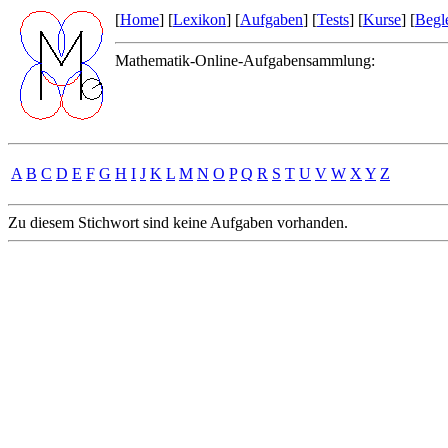
[
Home
] [
Lexikon
] [
Aufgaben
] [
Tests
] [
Kurse
] [
Begle
Mathematik-Online-Aufgabensammlung:
A
B
C
D
E
F
G
H
I
J
K
L
M
N
O
P
Q
R
S
T
U
V
W
X
Y
Z
Zu diesem Stichwort sind keine Aufgaben vorhanden.