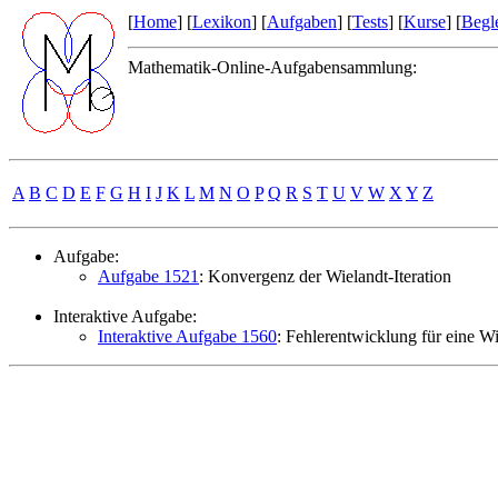
[
Home
] [
Lexikon
] [
Aufgaben
] [
Tests
] [
Kurse
] [
Begle
Mathematik-Online-Aufgabensammlung:
A
B
C
D
E
F
G
H
I
J
K
L
M
N
O
P
Q
R
S
T
U
V
W
X
Y
Z
Aufgabe:
Aufgabe 1521
: Konvergenz der Wielandt-Iteration
Interaktive Aufgabe:
Interaktive Aufgabe 1560
: Fehlerentwicklung für eine Wi