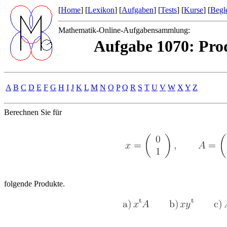
[
Home
] [
Lexikon
] [
Aufgaben
] [
Tests
] [
Kurse
] [
Begle
Mathematik-Online-Aufgabensammlung:
Aufgabe 1070: Prod
A
B
C
D
E
F
G
H
I
J
K
L
M
N
O
P
Q
R
S
T
U
V
W
X
Y
Z
Berechnen Sie für
folgende Produkte.