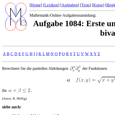
[
Home
] [
Lexikon
] [
Aufgaben
] [
Tests
] [
Kurse
] [
Begle
Mathematik-Online-Aufgabensammlung:
Aufgabe 1084: Erste un
biva
A
B
C
D
E
F
G
H
I
J
K
L
M
N
O
P
Q
R
S
T
U
V
W
X
Y
Z
Berechnen Sie die partiellen Ableitungen
der Funktionen
a)
für
.
(Autor: K. Höllig)
siehe auch: