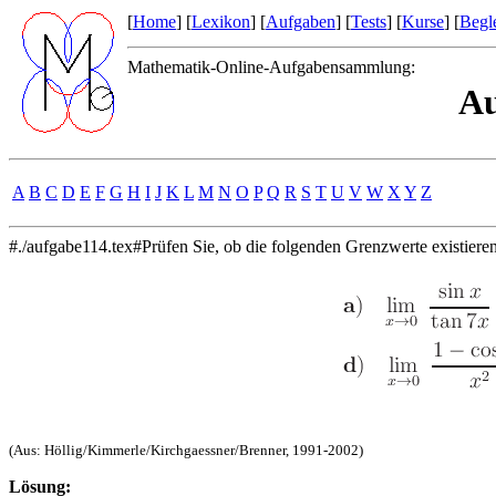
[
Home
] [
Lexikon
] [
Aufgaben
] [
Tests
] [
Kurse
] [
Begle
Mathematik-Online-Aufgabensammlung:
Au
A
B
C
D
E
F
G
H
I
J
K
L
M
N
O
P
Q
R
S
T
U
V
W
X
Y
Z
#./aufgabe114.tex#Prüfen Sie, ob die folgenden Grenzwerte existiere
(Aus: Höllig/Kimmerle/Kirchgaessner/Brenner, 1991-2002)
Lösung: