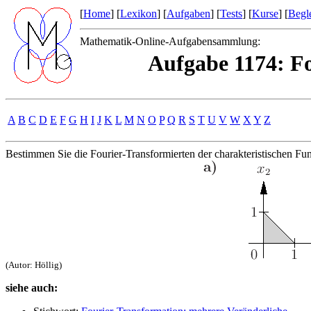
[
Home
] [
Lexikon
] [
Aufgaben
] [
Tests
] [
Kurse
] [
Begle
Mathematik-Online-Aufgabensammlung:
Aufgabe 1174: Fo
A
B
C
D
E
F
G
H
I
J
K
L
M
N
O
P
Q
R
S
T
U
V
W
X
Y
Z
Bestimmen Sie die Fourier-Transformierten der charakteristischen F
(Autor: Höllig)
siehe auch: