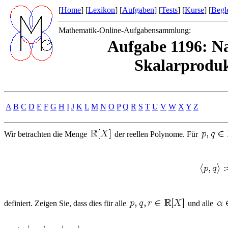
[
Home
] [
Lexikon
] [
Aufgaben
] [
Tests
] [
Kurse
] [
Begle
Mathematik-Online-Aufgabensammlung:
Aufgabe 1196: Na
Skalarproduk
A
B
C
D
E
F
G
H
I
J
K
L
M
N
O
P
Q
R
S
T
U
V
W
X
Y
Z
Wir betrachten die Menge
der reellen Polynome. Für
definiert. Zeigen Sie, dass dies für alle
und alle