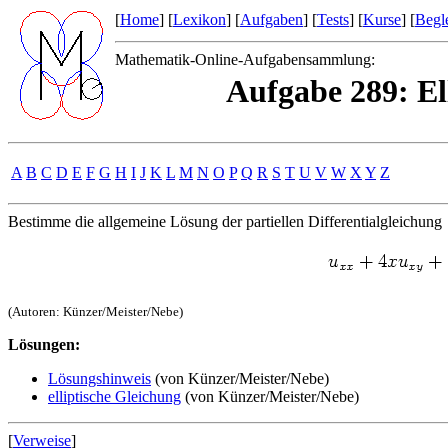
[
Home
] [
Lexikon
] [
Aufgaben
] [
Tests
] [
Kurse
] [
Begle
Mathematik-Online-Aufgabensammlung:
Aufgabe 289: Ell
A
B
C
D
E
F
G
H
I
J
K
L
M
N
O
P
Q
R
S
T
U
V
W
X
Y
Z
Bestimme die allgemeine Lösung der partiellen Differentialgleichung
(Autoren: Künzer/Meister/Nebe)
Lösungen:
Lösungshinweis
(von Künzer/Meister/Nebe)
elliptische Gleichung
(von Künzer/Meister/Nebe)
[
Verweise
]