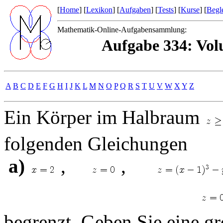
[
Home
] [
Lexikon
] [
Aufgaben
] [
Tests
] [
Kurse
] [
Begle
Mathematik-Online-Aufgabensammlung:
Aufgabe 334: Vo
A
B
C
D
E
F
G
H
I
J
K
L
M
N
O
P
Q
R
S
T
U
V
W
X
Y
Z
Ein Körper im Halbraum
folgenden Gleichungen
a)
,
,
begrenzt. Geben Sie eine gr