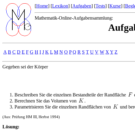
[
Home
] [
Lexikon
] [
Aufgaben
] [
Tests
] [
Kurse
] [
Begle
Mathematik-Online-Aufgabensammlung:
Aufga
A
B
C
D
E
F
G
H
I
J
K
L
M
N
O
P
Q
R
S
T
U
V
W
X
Y
Z
Gegeben sei der Körper
Beschreiben Sie die einzelnen Bestandteile der Randfläche
Berechnen Sie das Volumen von
.
Parametrisieren Sie die einzelnen Randflächen von
und ber
(Aus: Prüfung HM III, Herbst 1994)
Lösung: