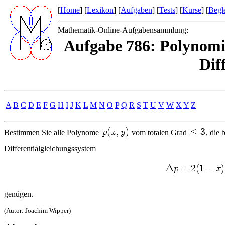
[
Home
] [
Lexikon
] [
Aufgaben
] [
Tests
] [
Kurse
] [
Begle
Mathematik-Online-Aufgabensammlung:
Aufgabe 786: Polynomia
Dif
A
B
C
D
E
F
G
H
I
J
K
L
M
N
O
P
Q
R
S
T
U
V
W
X
Y
Z
Bestimmen Sie alle Polynome
vom totalen Grad
, die
Differentialgleichungssystem
genügen.
(Autor: Joachim Wipper)