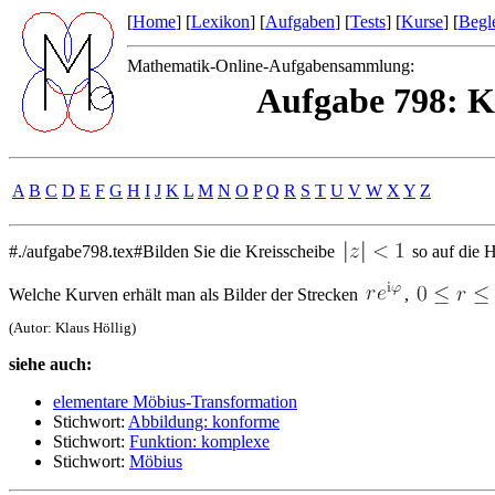
[
Home
] [
Lexikon
] [
Aufgaben
] [
Tests
] [
Kurse
] [
Begle
Mathematik-Online-Aufgabensammlung:
Aufgabe 798: K
A
B
C
D
E
F
G
H
I
J
K
L
M
N
O
P
Q
R
S
T
U
V
W
X
Y
Z
#./aufgabe798.tex#Bilden Sie die Kreisscheibe
so auf die 
Welche Kurven erhält man als Bilder der Strecken
,
(Autor: Klaus Höllig)
siehe auch:
elementare Möbius-Transformation
Stichwort:
Abbildung: konforme
Stichwort:
Funktion: komplexe
Stichwort:
Möbius