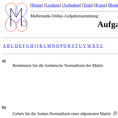
[
Home
] [
Lexikon
] [
Aufgaben
] [
Tests
] [
Kurse
] [
Begle
Mathematik-Online-Aufgabensammlung:
Aufga
A
B
C
D
E
F
G
H
I
J
K
L
M
N
O
P
Q
R
S
T
U
V
W
X
Y
Z
a)
Bestimmen Sie die Jordansche Normalform der Matrix
b)
Geben Sie die Jordan-Normalform einer nilpotenten Matrix