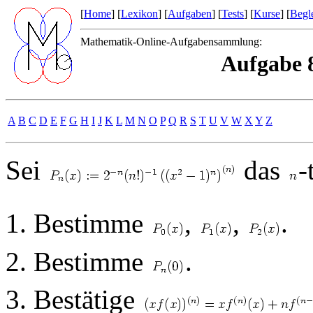
[
Home
] [
Lexikon
] [
Aufgaben
] [
Tests
] [
Kurse
] [
Begle
Mathematik-Online-Aufgabensammlung:
Aufgabe 
A
B
C
D
E
F
G
H
I
J
K
L
M
N
O
P
Q
R
S
T
U
V
W
X
Y
Z
Sei
das
-
Bestimme
,
,
.
Bestimme
.
Bestätige