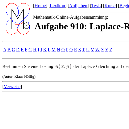
[
Home
] [
Lexikon
] [
Aufgaben
] [
Tests
] [
Kurse
] [
Begle
Mathematik-Online-Aufgabensammlung:
Aufgabe 910: Laplace-
A
B
C
D
E
F
G
H
I
J
K
L
M
N
O
P
Q
R
S
T
U
V
W
X
Y
Z
Bestimmen Sie eine Lösung
der Laplace-Gleichung auf de
(Autor: Klaus Höllig)
[
Verweise
]