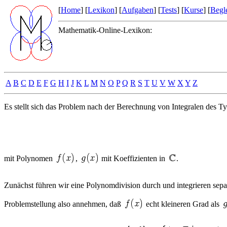
[
Home
] [
Lexikon
] [
Aufgaben
] [
Tests
] [
Kurse
] [
Begle
Mathematik-Online-Lexikon:
A
B
C
D
E
F
G
H
I
J
K
L
M
N
O
P
Q
R
S
T
U
V
W
X
Y
Z
Es stellt sich das Problem nach der Berechnung von Integralen des T
mit Polynomen
,
mit Koeffizienten in
.
Zunächst führen wir eine Polynomdivision durch und integrieren sep
Problemstellung also annehmen, daß
echt kleineren Grad als