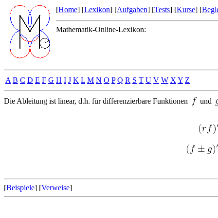
[
Home
] [
Lexikon
] [
Aufgaben
] [
Tests
] [
Kurse
] [
Begle
Mathematik-Online-Lexikon:
A
B
C
D
E
F
G
H
I
J
K
L
M
N
O
P
Q
R
S
T
U
V
W
X
Y
Z
Die Ableitung ist linear, d.h. für differenzierbare Funktionen
und
[
Beispiele
] [
Verweise
]