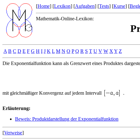
[
Home
] [
Lexikon
] [
Aufgaben
] [
Tests
] [
Kurse
] [
Begle
Mathematik-Online-Lexikon:
Pr
A
B
C
D
E
F
G
H
I
J
K
L
M
N
O
P
Q
R
S
T
U
V
W
X
Y
Z
Die Exponentialfunktion kann als Grenzwert eines Produktes dargeste
mit gleichmäßiger Konvergenz auf jedem Intervall
.
Erläuterung:
Beweis: Produktdarstellung der Exponentialfunktion
[
Verweise
]