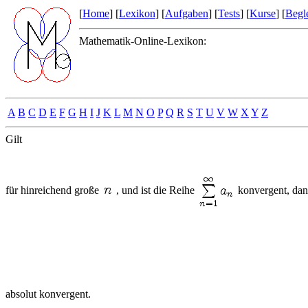
[
Home
] [
Lexikon
] [
Aufgaben
] [
Tests
] [
Kurse
] [
Begle
Mathematik-Online-Lexikon:
A
B
C
D
E
F
G
H
I
J
K
L
M
N
O
P
Q
R
S
T
U
V
W
X
Y
Z
Gilt
für hinreichend große
, und ist die Reihe
konvergent, dann
absolut konvergent.