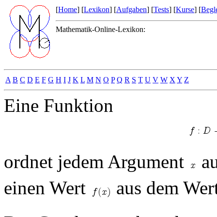
[
Home
] [
Lexikon
] [
Aufgaben
] [
Tests
] [
Kurse
] [
Begle
Mathematik-Online-Lexikon:
A
B
C
D
E
F
G
H
I
J
K
L
M
N
O
P
Q
R
S
T
U
V
W
X
Y
Z
Eine Funktion
ordnet jedem Argument
au
einen Wert
aus dem Wer