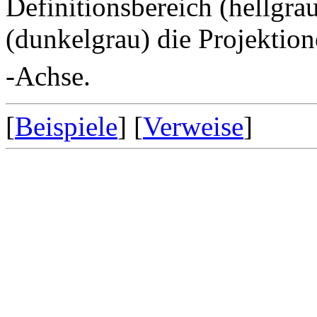
Definitionsbereich (hellgra
(dunkelgrau) die Projektio
-Achse.
[
Beispiele
] [
Verweise
]