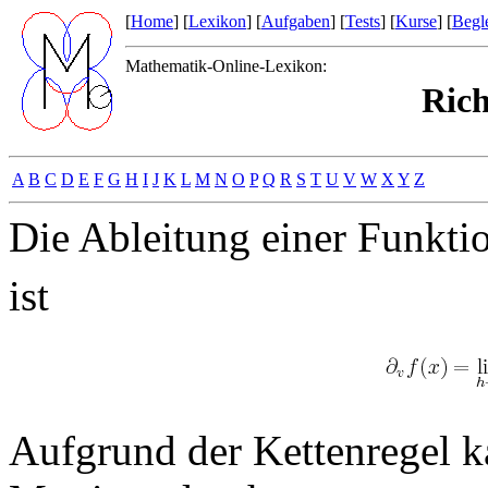
[
Home
] [
Lexikon
] [
Aufgaben
] [
Tests
] [
Kurse
] [
Begle
Mathematik-Online-Lexikon:
Rich
A
B
C
D
E
F
G
H
I
J
K
L
M
N
O
P
Q
R
S
T
U
V
W
X
Y
Z
Die Ableitung einer Funkt
ist
Aufgrund der Kettenregel ka