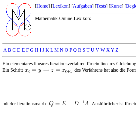
[
Home
] [
Lexikon
] [
Aufgaben
] [
Tests
] [
Kurse
] [
Begle
Mathematik-Online-Lexikon:
A
B
C
D
E
F
G
H
I
J
K
L
M
N
O
P
Q
R
S
T
U
V
W
X
Y
Z
Ein elementares lineares Iterationsverfahren für ein lineares Gleichu
Ein Schritt
des Verfahrens hat also die For
mit der Iterationsmatrix
. Ausführlicher ist für e