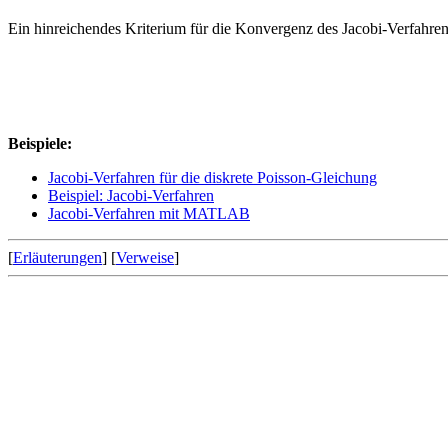
Ein hinreichendes Kriterium für die Konvergenz des Jacobi-Verfahre
Beispiele:
Jacobi-Verfahren für die diskrete Poisson-Gleichung
Beispiel: Jacobi-Verfahren
Jacobi-Verfahren mit MATLAB
[
Erläuterungen
] [
Verweise
]