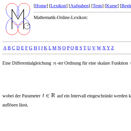
[
Home
] [
Lexikon
] [
Aufgaben
] [
Tests
] [
Kurse
] [
Begle
Mathematik-Online-Lexikon:
A
B
C
D
E
F
G
H
I
J
K
L
M
N
O
P
Q
R
S
T
U
V
W
X
Y
Z
Eine Differentialgleichung
-ter Ordnung für eine skalare Funktion
wobei der Parameter
auf ein Intervall eingeschränkt werden 
auflösen lässt,