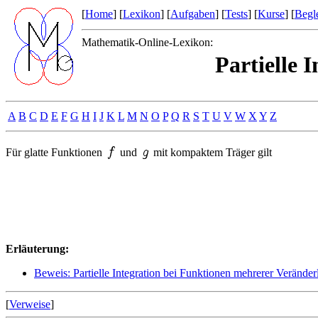
[
Home
] [
Lexikon
] [
Aufgaben
] [
Tests
] [
Kurse
] [
Begle
Mathematik-Online-Lexikon:
Partielle 
A
B
C
D
E
F
G
H
I
J
K
L
M
N
O
P
Q
R
S
T
U
V
W
X
Y
Z
Für glatte Funktionen
und
mit kompaktem Träger gilt
Erläuterung:
Beweis: Partielle Integration bei Funktionen mehrerer Veränder
[
Verweise
]