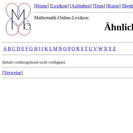
[
Home
] [
Lexikon
] [
Aufgaben
] [
Tests
] [
Kurse
] [
Begle
Mathematik-Online-Lexikon:
Ähnlic
A
B
C
D
E
F
G
H
I
J
K
L
M
N
O
P
Q
R
S
T
U
V
W
X
Y
Z
(Inhalt vorübergehend nicht verfügbar)
[
Verweise
]