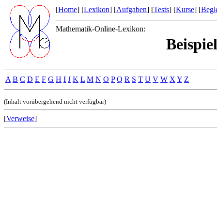
[
Home
] [
Lexikon
] [
Aufgaben
] [
Tests
] [
Kurse
] [
Begle
Mathematik-Online-Lexikon:
Beispie
A
B
C
D
E
F
G
H
I
J
K
L
M
N
O
P
Q
R
S
T
U
V
W
X
Y
Z
(Inhalt vorübergehend nicht verfügbar)
[
Verweise
]