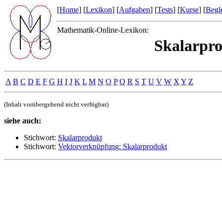
[
Home
] [
Lexikon
] [
Aufgaben
] [
Tests
] [
Kurse
] [
Begle
Mathematik-Online-Lexikon:
Skalarpro
A
B
C
D
E
F
G
H
I
J
K
L
M
N
O
P
Q
R
S
T
U
V
W
X
Y
Z
(Inhalt vorübergehend nicht verfügbar)
siehe auch:
Stichwort:
Skalarprodukt
Stichwort:
Vektorverknüpfung: Skalarprodukt