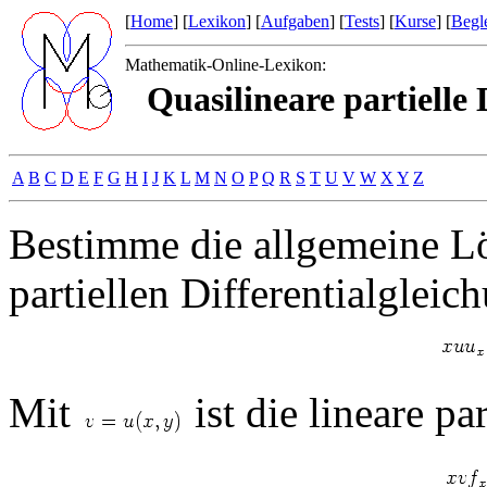
[
Home
] [
Lexikon
] [
Aufgaben
] [
Tests
] [
Kurse
] [
Begle
Mathematik-Online-Lexikon:
Quasilineare partielle
A
B
C
D
E
F
G
H
I
J
K
L
M
N
O
P
Q
R
S
T
U
V
W
X
Y
Z
Bestimme die allgemeine Lö
partiellen Differentialgleic
Mit
ist die lineare pa