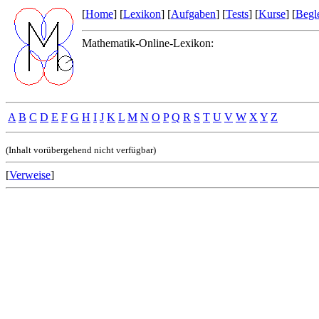
[
Home
] [
Lexikon
] [
Aufgaben
] [
Tests
] [
Kurse
] [
Begle
Mathematik-Online-Lexikon:
A
B
C
D
E
F
G
H
I
J
K
L
M
N
O
P
Q
R
S
T
U
V
W
X
Y
Z
(Inhalt vorübergehend nicht verfügbar)
[
Verweise
]