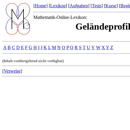
[
Home
] [
Lexikon
] [
Aufgaben
] [
Tests
] [
Kurse
] [
Begle
Mathematik-Online-Lexikon:
Geländeprofil
A
B
C
D
E
F
G
H
I
J
K
L
M
N
O
P
Q
R
S
T
U
V
W
X
Y
Z
(Inhalt vorübergehend nicht verfügbar)
[
Verweise
]