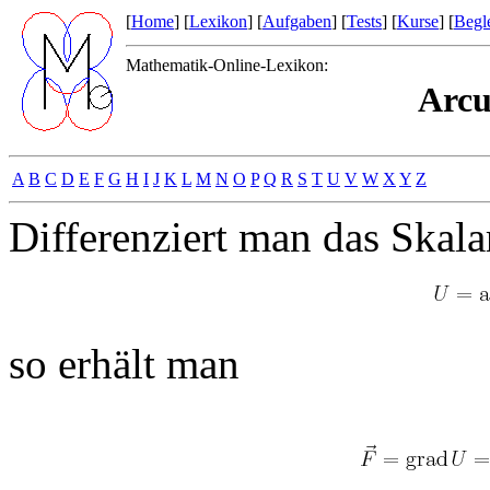
[
Home
] [
Lexikon
] [
Aufgaben
] [
Tests
] [
Kurse
] [
Begle
Mathematik-Online-Lexikon:
Arcu
A
B
C
D
E
F
G
H
I
J
K
L
M
N
O
P
Q
R
S
T
U
V
W
X
Y
Z
Differenziert man das Skala
so erhält man