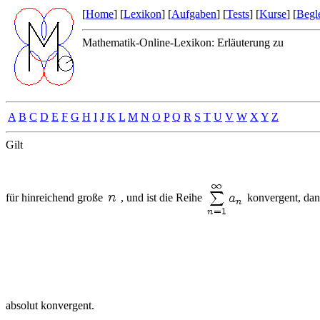
[
Home
] [
Lexikon
] [
Aufgaben
] [
Tests
] [
Kurse
] [
Begle
Mathematik-Online-Lexikon: Erläuterung zu
A
B
C
D
E
F
G
H
I
J
K
L
M
N
O
P
Q
R
S
T
U
V
W
X
Y
Z
Gilt
für hinreichend große
, und ist die Reihe
konvergent, dann
absolut konvergent.