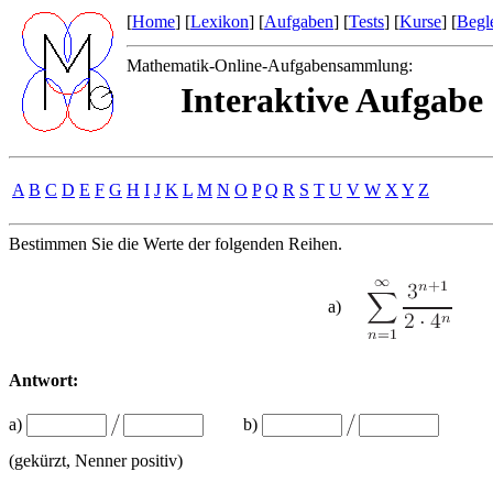
[
Home
] [
Lexikon
] [
Aufgaben
] [
Tests
] [
Kurse
] [
Begle
Mathematik-Online-Aufgabensammlung:
Interaktive Aufgabe
A
B
C
D
E
F
G
H
I
J
K
L
M
N
O
P
Q
R
S
T
U
V
W
X
Y
Z
Bestimmen Sie die Werte der folgenden Reihen.
a)
Antwort:
a)
b)
(gekürzt, Nenner positiv)