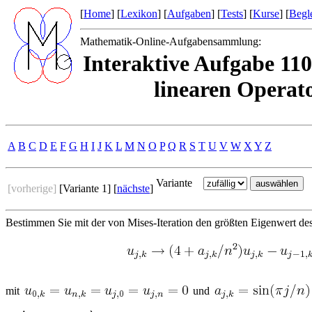
[
Home
] [
Lexikon
] [
Aufgaben
] [
Tests
] [
Kurse
] [
Begle
Mathematik-Online-Aufgabensammlung:
Interaktive Aufgabe 110
linearen Operato
A
B
C
D
E
F
G
H
I
J
K
L
M
N
O
P
Q
R
S
T
U
V
W
X
Y
Z
Variante
[vorherige]
[Variante 1] [
nächste
]
Bestimmen Sie mit der von Mises-Iteration den größten Eigenwert de
mit
und