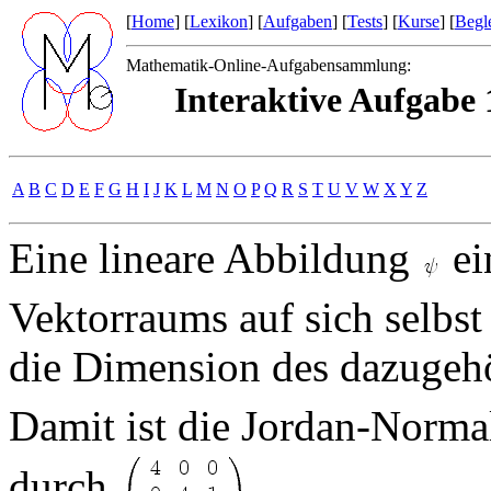
[
Home
] [
Lexikon
] [
Aufgaben
] [
Tests
] [
Kurse
] [
Begle
Mathematik-Online-Aufgabensammlung:
Interaktive Aufgabe 
A
B
C
D
E
F
G
H
I
J
K
L
M
N
O
P
Q
R
S
T
U
V
W
X
Y
Z
Eine lineare Abbildung
ei
Vektorraums auf sich selbs
die Dimension des dazuge
Damit ist die Jordan-Norma
durch
.