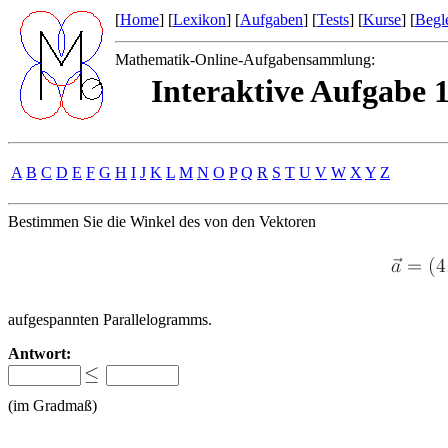
[
Home
] [
Lexikon
] [
Aufgaben
] [
Tests
] [
Kurse
] [
Begle
Mathematik-Online-Aufgabensammlung:
Interaktive Aufgabe 
A
B
C
D
E
F
G
H
I
J
K
L
M
N
O
P
Q
R
S
T
U
V
W
X
Y
Z
Bestimmen Sie die Winkel des von den Vektoren
aufgespannten Parallelogramms.
Antwort:
(im Gradmaß)