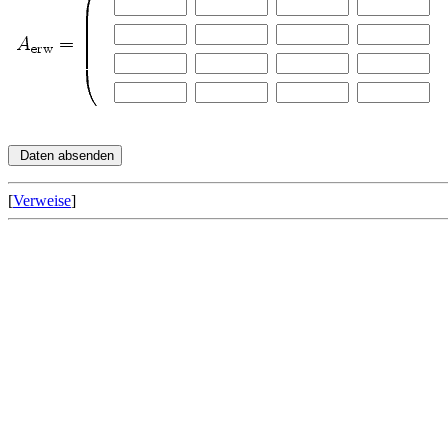
[
Verweise
]