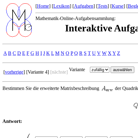
[
Home
] [
Lexikon
] [
Aufgaben
] [
Tests
] [
Kurse
] [
Begle
Mathematik-Online-Aufgabensammlung:
Interaktive Auf
A
B
C
D
E
F
G
H
I
J
K
L
M
N
O
P
Q
R
S
T
U
V
W
X
Y
Z
Variante
[
vorherige
] [Variante 4]
[nächste]
Bestimmen Sie die erweiterte Matrixbeschreibung
der Quadri
Antwort: