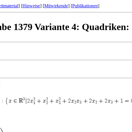
itmaterial
] [
Hinweise
] [
Mitwirkende
] [
Publikationen
]
gabe 1379 Variante 4: Quadrike
k