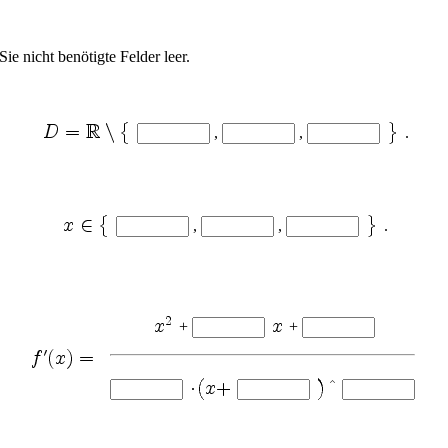
ie nicht benötigte Felder leer.
,
,
.
,
,
.
+
+