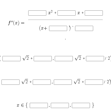
+
+
.
+
,
+
/
+
,
+
/
,
,