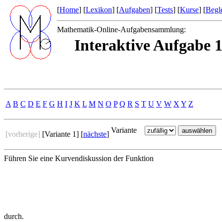
[
Home
] [
Lexikon
] [
Aufgaben
] [
Tests
] [
Kurse
] [
Begle
Mathematik-Online-Aufgabensammlung:
Interaktive Aufgabe 1
A
B
C
D
E
F
G
H
I
J
K
L
M
N
O
P
Q
R
S
T
U
V
W
X
Y
Z
Variante
[vorherige]
[Variante 1] [
nächste
]
Führen Sie eine Kurvendiskussion der Funktion
durch.