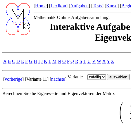
[
Home
] [
Lexikon
] [
Aufgaben
] [
Tests
] [
Kurse
] [
Begle
Mathematik-Online-Aufgabensammlung:
Interaktive Aufgabe
Eigenvek
A
B
C
D
E
F
G
H
I
J
K
L
M
N
O
P
Q
R
S
T
U
V
W
X
Y
Z
Variante
[
vorherige
] [Variante 11] [
nächste
]
Berechnen Sie die Eigenwerte und Eigenvektoren der Matrix