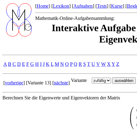
[
Home
] [
Lexikon
] [
Aufgaben
] [
Tests
] [
Kurse
] [
Begle
Mathematik-Online-Aufgabensammlung:
Interaktive Aufgabe
Eigenvek
A
B
C
D
E
F
G
H
I
J
K
L
M
N
O
P
Q
R
S
T
U
V
W
X
Y
Z
Variante
[
vorherige
] [Variante 13] [
nächste
]
Berechnen Sie die Eigenwerte und Eigenvektoren der Matrix