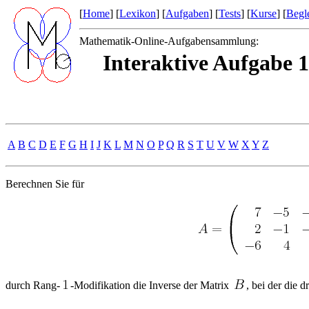
[
Home
] [
Lexikon
] [
Aufgaben
] [
Tests
] [
Kurse
] [
Begle
Mathematik-Online-Aufgabensammlung:
Interaktive Aufgabe 
A
B
C
D
E
F
G
H
I
J
K
L
M
N
O
P
Q
R
S
T
U
V
W
X
Y
Z
Berechnen Sie für
durch Rang-
-Modifikation die Inverse der Matrix
, bei der die d