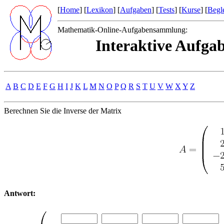
[
Home
] [
Lexikon
] [
Aufgaben
] [
Tests
] [
Kurse
] [
Begle
Mathematik-Online-Aufgabensammlung:
Interaktive Aufgab
A
B
C
D
E
F
G
H
I
J
K
L
M
N
O
P
Q
R
S
T
U
V
W
X
Y
Z
Berechnen Sie die Inverse der Matrix
Antwort: