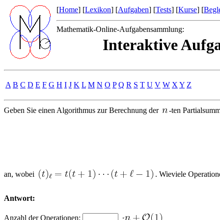
[
Home
] [
Lexikon
] [
Aufgaben
] [
Tests
] [
Kurse
] [
Begle
Mathematik-Online-Aufgabensammlung:
Interaktive Aufg
A
B
C
D
E
F
G
H
I
J
K
L
M
N
O
P
Q
R
S
T
U
V
W
X
Y
Z
Geben Sie einen Algorithmus zur Berechnung der
-ten Partialsum
an, wobei
. Wieviele Operatio
Antwort:
Anzahl der Operationen: