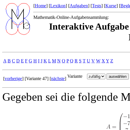
[
Home
] [
Lexikon
] [
Aufgaben
] [
Tests
] [
Kurse
] [
Begle
Mathematik-Online-Aufgabensammlung:
Interaktive Aufgabe
A
B
C
D
E
F
G
H
I
J
K
L
M
N
O
P
Q
R
S
T
U
V
W
X
Y
Z
Variante
[
vorherige
] [Variante 47] [
nächste
]
Gegeben sei die folgende 