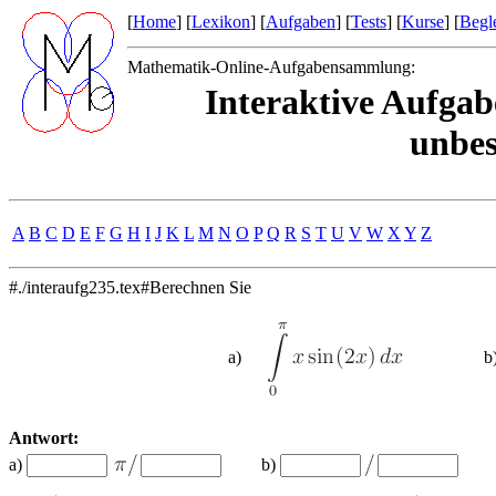
[
Home
] [
Lexikon
] [
Aufgaben
] [
Tests
] [
Kurse
] [
Begle
Mathematik-Online-Aufgabensammlung:
Interaktive Aufgab
unbes
A
B
C
D
E
F
G
H
I
J
K
L
M
N
O
P
Q
R
S
T
U
V
W
X
Y
Z
#./interaufg235.tex#Berechnen Sie
a)
b
Antwort:
a)
b)