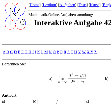
[
Home
] [
Lexikon
] [
Aufgaben
] [
Tests
] [
Kurse
] [
Begle
Mathematik-Online-Aufgabensammlung:
Interaktive Aufgabe 4
A
B
C
D
E
F
G
H
I
J
K
L
M
N
O
P
Q
R
S
T
U
V
W
X
Y
Z
Berechnen Sie:
a)
b
Antwort:
a)
b)
c)