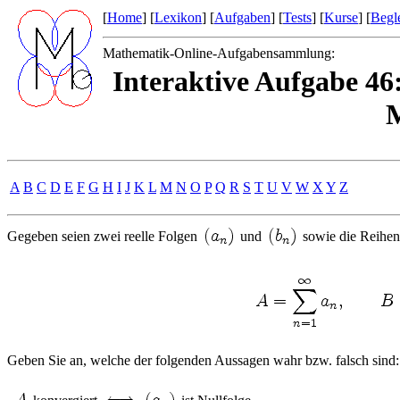
[
Home
] [
Lexikon
] [
Aufgaben
] [
Tests
] [
Kurse
] [
Begle
Mathematik-Online-Aufgabensammlung:
Interaktive Aufgabe 46
M
A
B
C
D
E
F
G
H
I
J
K
L
M
N
O
P
Q
R
S
T
U
V
W
X
Y
Z
Gegeben seien zwei reelle Folgen
und
sowie die Reihen
Geben Sie an, welche der folgenden Aussagen wahr bzw. falsch sind: